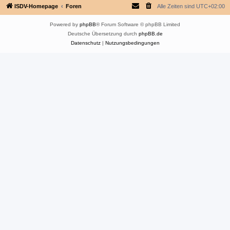
ISDV-Homepage
Foren
Alle Zeiten sind
UTC+02:00
Powered by
phpBB
® Forum Software © phpBB Limited
Deutsche Übersetzung durch
phpBB.de
Datenschutz
|
Nutzungsbedingungen