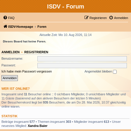
ISDV - Forum
FAQ
Registrieren
Anmelden
ISDV-Homepage
Foren
Aktuelle Zeit: Mo 10. Aug 2026, 11:14
Dieses Board hat keine Foren.
ANMELDEN
•
REGISTRIEREN
Benutzername:
Passwort:
Ich habe mein Passwort vergessen
Angemeldet bleiben
WER IST ONLINE?
Insgesamt sind
11
Besucher online :: 0 sichtbare Mitglieder, 0 unsichtbare Mitglieder und
11 Gäste (basierend auf den aktiven Besuchern der letzten 5 Minuten)
Der Besucherrekord liegt bei
935
Besuchern, die am Do 28. Mai 2026, 10:37 gleichzeitig
online waren.
STATISTIK
Beiträge insgesamt
577
• Themen insgesamt
303
• Mitglieder insgesamt
613
• Unser
neuestes Mitglied:
Xandra Baier