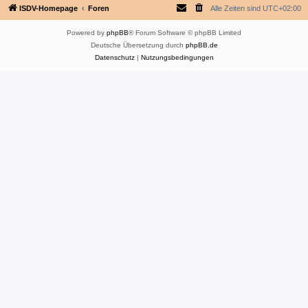
ISDV-Homepage
Foren
Alle Zeiten sind
UTC+02:00
Powered by
phpBB
® Forum Software © phpBB Limited
Deutsche Übersetzung durch
phpBB.de
Datenschutz
|
Nutzungsbedingungen