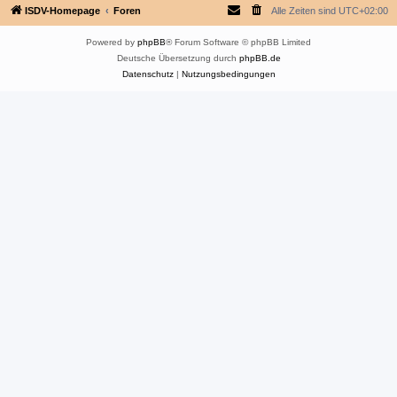
ISDV-Homepage
Foren
Alle Zeiten sind
UTC+02:00
Powered by
phpBB
® Forum Software © phpBB Limited
Deutsche Übersetzung durch
phpBB.de
Datenschutz
|
Nutzungsbedingungen