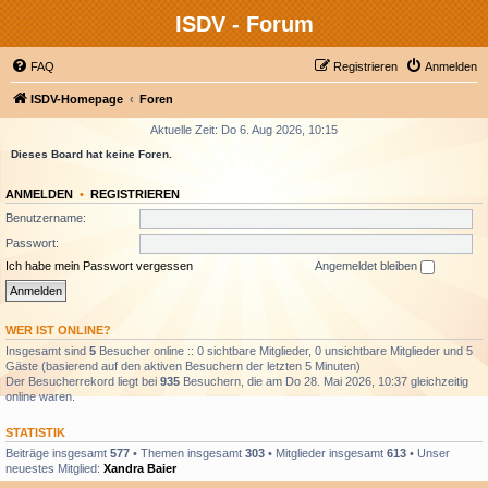
ISDV - Forum
FAQ
Registrieren
Anmelden
ISDV-Homepage
Foren
Aktuelle Zeit: Do 6. Aug 2026, 10:15
Dieses Board hat keine Foren.
ANMELDEN
•
REGISTRIEREN
Benutzername:
Passwort:
Ich habe mein Passwort vergessen
Angemeldet bleiben
WER IST ONLINE?
Insgesamt sind
5
Besucher online :: 0 sichtbare Mitglieder, 0 unsichtbare Mitglieder und 5
Gäste (basierend auf den aktiven Besuchern der letzten 5 Minuten)
Der Besucherrekord liegt bei
935
Besuchern, die am Do 28. Mai 2026, 10:37 gleichzeitig
online waren.
STATISTIK
Beiträge insgesamt
577
• Themen insgesamt
303
• Mitglieder insgesamt
613
• Unser
neuestes Mitglied:
Xandra Baier