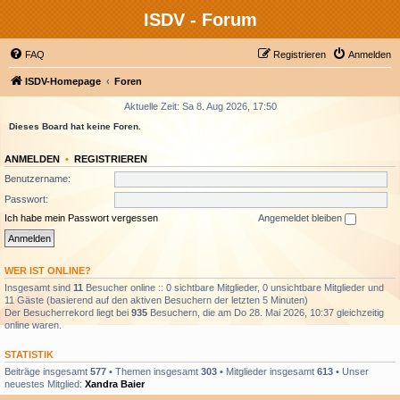
ISDV - Forum
FAQ
Registrieren
Anmelden
ISDV-Homepage
Foren
Aktuelle Zeit: Sa 8. Aug 2026, 17:50
Dieses Board hat keine Foren.
ANMELDEN
•
REGISTRIEREN
Benutzername:
Passwort:
Ich habe mein Passwort vergessen
Angemeldet bleiben
WER IST ONLINE?
Insgesamt sind
11
Besucher online :: 0 sichtbare Mitglieder, 0 unsichtbare Mitglieder und
11 Gäste (basierend auf den aktiven Besuchern der letzten 5 Minuten)
Der Besucherrekord liegt bei
935
Besuchern, die am Do 28. Mai 2026, 10:37 gleichzeitig
online waren.
STATISTIK
Beiträge insgesamt
577
• Themen insgesamt
303
• Mitglieder insgesamt
613
• Unser
neuestes Mitglied:
Xandra Baier