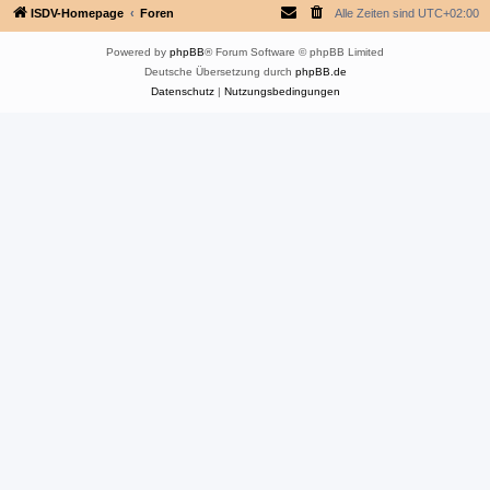
ISDV-Homepage
Foren
Alle Zeiten sind
UTC+02:00
Powered by
phpBB
® Forum Software © phpBB Limited
Deutsche Übersetzung durch
phpBB.de
Datenschutz
|
Nutzungsbedingungen