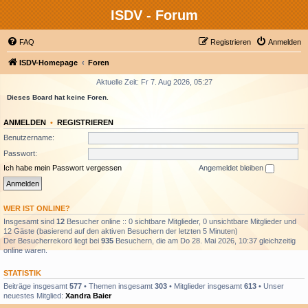
ISDV - Forum
FAQ
Registrieren
Anmelden
ISDV-Homepage
Foren
Aktuelle Zeit: Fr 7. Aug 2026, 05:27
Dieses Board hat keine Foren.
ANMELDEN
•
REGISTRIEREN
Benutzername:
Passwort:
Ich habe mein Passwort vergessen
Angemeldet bleiben
WER IST ONLINE?
Insgesamt sind
12
Besucher online :: 0 sichtbare Mitglieder, 0 unsichtbare Mitglieder und
12 Gäste (basierend auf den aktiven Besuchern der letzten 5 Minuten)
Der Besucherrekord liegt bei
935
Besuchern, die am Do 28. Mai 2026, 10:37 gleichzeitig
online waren.
STATISTIK
Beiträge insgesamt
577
• Themen insgesamt
303
• Mitglieder insgesamt
613
• Unser
neuestes Mitglied:
Xandra Baier