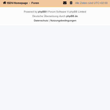
ISDV-Homepage
Foren
Alle Zeiten sind
UTC+02:00
Powered by
phpBB
® Forum Software © phpBB Limited
Deutsche Übersetzung durch
phpBB.de
Datenschutz
|
Nutzungsbedingungen