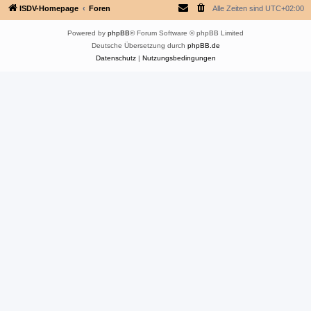
ISDV-Homepage
Foren
Alle Zeiten sind
UTC+02:00
Powered by
phpBB
® Forum Software © phpBB Limited
Deutsche Übersetzung durch
phpBB.de
Datenschutz
|
Nutzungsbedingungen