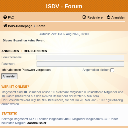
ISDV - Forum
FAQ
Registrieren
Anmelden
ISDV-Homepage
Foren
Aktuelle Zeit: Do 6. Aug 2026, 07:00
Dieses Board hat keine Foren.
ANMELDEN
•
REGISTRIEREN
Benutzername:
Passwort:
Ich habe mein Passwort vergessen
Angemeldet bleiben
WER IST ONLINE?
Insgesamt sind
10
Besucher online :: 0 sichtbare Mitglieder, 0 unsichtbare Mitglieder und
10 Gäste (basierend auf den aktiven Besuchern der letzten 5 Minuten)
Der Besucherrekord liegt bei
935
Besuchern, die am Do 28. Mai 2026, 10:37 gleichzeitig
online waren.
STATISTIK
Beiträge insgesamt
577
• Themen insgesamt
303
• Mitglieder insgesamt
613
• Unser
neuestes Mitglied:
Xandra Baier