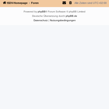
ISDV-Homepage
Foren
Alle Zeiten sind
UTC+02:00
Powered by
phpBB
® Forum Software © phpBB Limited
Deutsche Übersetzung durch
phpBB.de
Datenschutz
|
Nutzungsbedingungen