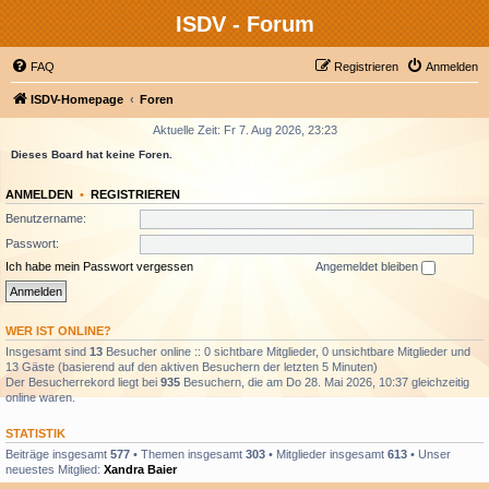
ISDV - Forum
FAQ
Registrieren
Anmelden
ISDV-Homepage
Foren
Aktuelle Zeit: Fr 7. Aug 2026, 23:23
Dieses Board hat keine Foren.
ANMELDEN
•
REGISTRIEREN
Benutzername:
Passwort:
Ich habe mein Passwort vergessen
Angemeldet bleiben
WER IST ONLINE?
Insgesamt sind
13
Besucher online :: 0 sichtbare Mitglieder, 0 unsichtbare Mitglieder und
13 Gäste (basierend auf den aktiven Besuchern der letzten 5 Minuten)
Der Besucherrekord liegt bei
935
Besuchern, die am Do 28. Mai 2026, 10:37 gleichzeitig
online waren.
STATISTIK
Beiträge insgesamt
577
• Themen insgesamt
303
• Mitglieder insgesamt
613
• Unser
neuestes Mitglied:
Xandra Baier