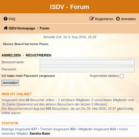
ISDV - Forum
FAQ
Registrieren
Anmelden
ISDV-Homepage
Foren
Aktuelle Zeit: So 9. Aug 2026, 16:28
Dieses Board hat keine Foren.
ANMELDEN
•
REGISTRIEREN
Benutzername:
Passwort:
Ich habe mein Passwort vergessen
Angemeldet bleiben
WER IST ONLINE?
Insgesamt sind
28
Besucher online :: 2 sichtbare Mitglieder, 0 unsichtbare Mitglieder und
26 Gäste (basierend auf den aktiven Besuchern der letzten 5 Minuten)
Der Besucherrekord liegt bei
935
Besuchern, die am Do 28. Mai 2026, 10:37 gleichzeitig
online waren.
STATISTIK
Beiträge insgesamt
577
• Themen insgesamt
303
• Mitglieder insgesamt
613
• Unser
neuestes Mitglied:
Xandra Baier