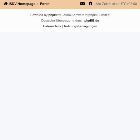
ISDV-Homepage
Foren
Alle Zeiten sind
UTC+02:00
Powered by
phpBB
® Forum Software © phpBB Limited
Deutsche Übersetzung durch
phpBB.de
Datenschutz
|
Nutzungsbedingungen