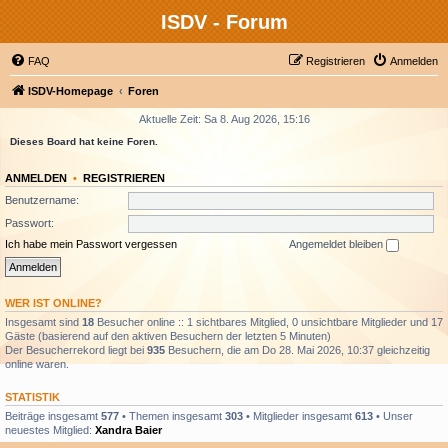
ISDV - Forum
FAQ
Registrieren
Anmelden
ISDV-Homepage
Foren
Aktuelle Zeit: Sa 8. Aug 2026, 15:16
Dieses Board hat keine Foren.
ANMELDEN
•
REGISTRIEREN
Benutzername:
Passwort:
Ich habe mein Passwort vergessen
Angemeldet bleiben
WER IST ONLINE?
Insgesamt sind
18
Besucher online :: 1 sichtbares Mitglied, 0 unsichtbare Mitglieder und 17
Gäste (basierend auf den aktiven Besuchern der letzten 5 Minuten)
Der Besucherrekord liegt bei
935
Besuchern, die am Do 28. Mai 2026, 10:37 gleichzeitig
online waren.
STATISTIK
Beiträge insgesamt
577
• Themen insgesamt
303
• Mitglieder insgesamt
613
• Unser
neuestes Mitglied:
Xandra Baier