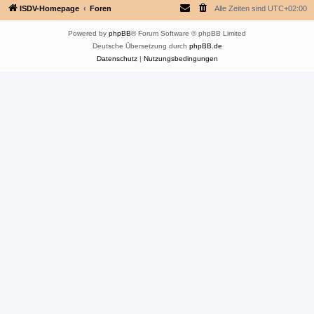
ISDV-Homepage
Foren
Alle Zeiten sind
UTC+02:00
Powered by
phpBB
® Forum Software © phpBB Limited
Deutsche Übersetzung durch
phpBB.de
Datenschutz
|
Nutzungsbedingungen