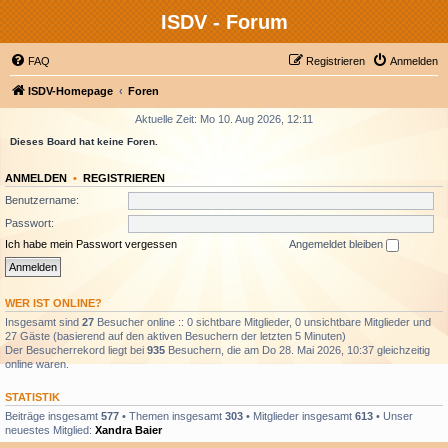
ISDV - Forum
FAQ
Registrieren
Anmelden
ISDV-Homepage
Foren
Aktuelle Zeit: Mo 10. Aug 2026, 12:11
Dieses Board hat keine Foren.
ANMELDEN
•
REGISTRIEREN
Benutzername:
Passwort:
Ich habe mein Passwort vergessen
Angemeldet bleiben
WER IST ONLINE?
Insgesamt sind
27
Besucher online :: 0 sichtbare Mitglieder, 0 unsichtbare Mitglieder und
27 Gäste (basierend auf den aktiven Besuchern der letzten 5 Minuten)
Der Besucherrekord liegt bei
935
Besuchern, die am Do 28. Mai 2026, 10:37 gleichzeitig
online waren.
STATISTIK
Beiträge insgesamt
577
• Themen insgesamt
303
• Mitglieder insgesamt
613
• Unser
neuestes Mitglied:
Xandra Baier