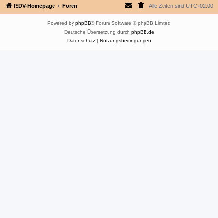
ISDV-Homepage
Foren
Alle Zeiten sind
UTC+02:00
Powered by
phpBB
® Forum Software © phpBB Limited
Deutsche Übersetzung durch
phpBB.de
Datenschutz
|
Nutzungsbedingungen