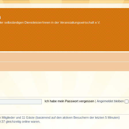
m
r selbständigen Dienstleister/Innen in der Veranstaltungswirtschaft e.V.
Ich habe mein Passwort vergessen
|
Angemeldet bleiben
re Mitglieder und 11 Gäste (basierend auf den aktiven Besuchern der letzten 5 Minuten)
37 gleichzeitig online waren.