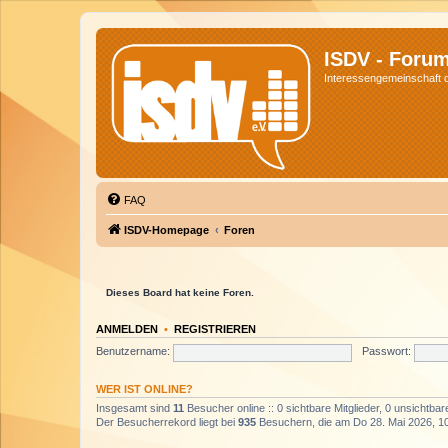
ISDV - Foru
Interessengemeinschaft de
FAQ
ISDV-Homepage
Foren
Dieses Board hat keine Foren.
ANMELDEN
•
REGISTRIEREN
Benutzername:
Passwort:
WER IST ONLINE?
Insgesamt sind
11
Besucher online :: 0 sichtbare Mitglieder, 0 unsichtba
Der Besucherrekord liegt bei
935
Besuchern, die am Do 28. Mai 2026, 10: