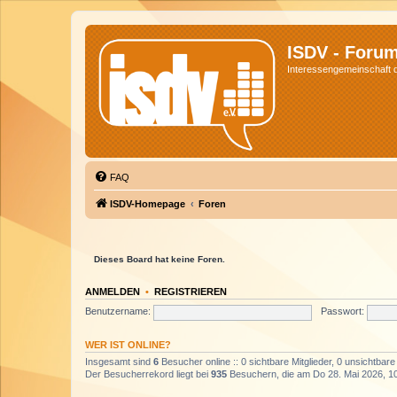
ISDV - Foru
Interessengemeinschaft de
FAQ
ISDV-Homepage
Foren
Dieses Board hat keine Foren.
ANMELDEN
•
REGISTRIEREN
Benutzername:
Passwort:
WER IST ONLINE?
Insgesamt sind
6
Besucher online :: 0 sichtbare Mitglieder, 0 unsichtbar
Der Besucherrekord liegt bei
935
Besuchern, die am Do 28. Mai 2026, 10: