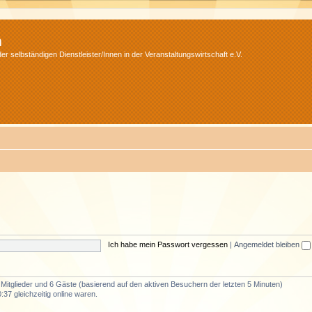
m
r selbständigen Dienstleister/Innen in der Veranstaltungswirtschaft e.V.
Ich habe mein Passwort vergessen
|
Angemeldet bleiben
e Mitglieder und 6 Gäste (basierend auf den aktiven Besuchern der letzten 5 Minuten)
37 gleichzeitig online waren.