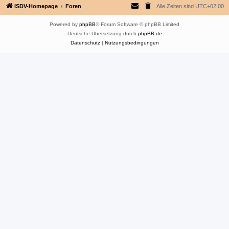
ISDV-Homepage
Foren
Alle Zeiten sind
UTC+02:00
Powered by
phpBB
® Forum Software © phpBB Limited
Deutsche Übersetzung durch
phpBB.de
Datenschutz
|
Nutzungsbedingungen