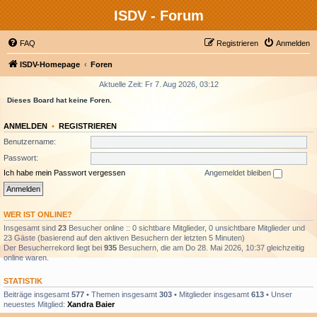
ISDV - Forum
FAQ
Registrieren
Anmelden
ISDV-Homepage
Foren
Aktuelle Zeit: Fr 7. Aug 2026, 03:12
Dieses Board hat keine Foren.
ANMELDEN
•
REGISTRIEREN
Benutzername:
Passwort:
Ich habe mein Passwort vergessen
Angemeldet bleiben
WER IST ONLINE?
Insgesamt sind
23
Besucher online :: 0 sichtbare Mitglieder, 0 unsichtbare Mitglieder und
23 Gäste (basierend auf den aktiven Besuchern der letzten 5 Minuten)
Der Besucherrekord liegt bei
935
Besuchern, die am Do 28. Mai 2026, 10:37 gleichzeitig
online waren.
STATISTIK
Beiträge insgesamt
577
• Themen insgesamt
303
• Mitglieder insgesamt
613
• Unser
neuestes Mitglied:
Xandra Baier