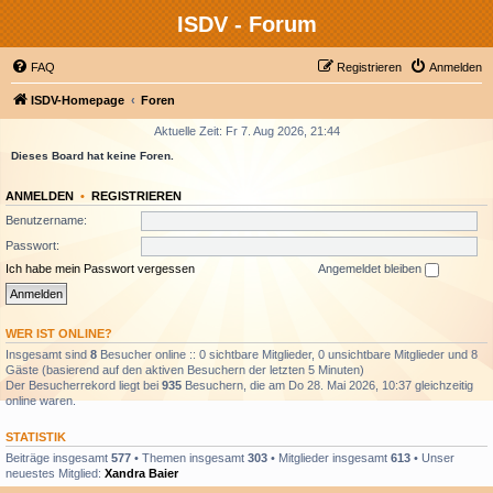
ISDV - Forum
FAQ
Registrieren
Anmelden
ISDV-Homepage
Foren
Aktuelle Zeit: Fr 7. Aug 2026, 21:44
Dieses Board hat keine Foren.
ANMELDEN
•
REGISTRIEREN
Benutzername:
Passwort:
Ich habe mein Passwort vergessen
Angemeldet bleiben
WER IST ONLINE?
Insgesamt sind
8
Besucher online :: 0 sichtbare Mitglieder, 0 unsichtbare Mitglieder und 8
Gäste (basierend auf den aktiven Besuchern der letzten 5 Minuten)
Der Besucherrekord liegt bei
935
Besuchern, die am Do 28. Mai 2026, 10:37 gleichzeitig
online waren.
STATISTIK
Beiträge insgesamt
577
• Themen insgesamt
303
• Mitglieder insgesamt
613
• Unser
neuestes Mitglied:
Xandra Baier