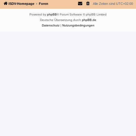
ISDV-Homepage
Foren
Alle Zeiten sind
UTC+02:00
Powered by
phpBB
® Forum Software © phpBB Limited
Deutsche Übersetzung durch
phpBB.de
Datenschutz
|
Nutzungsbedingungen