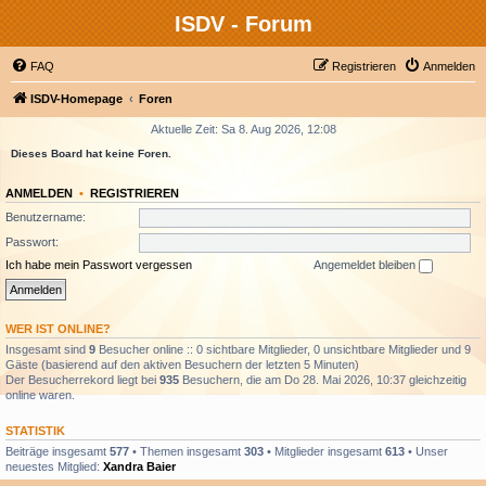
ISDV - Forum
FAQ
Registrieren
Anmelden
ISDV-Homepage
Foren
Aktuelle Zeit: Sa 8. Aug 2026, 12:08
Dieses Board hat keine Foren.
ANMELDEN
•
REGISTRIEREN
Benutzername:
Passwort:
Ich habe mein Passwort vergessen
Angemeldet bleiben
WER IST ONLINE?
Insgesamt sind
9
Besucher online :: 0 sichtbare Mitglieder, 0 unsichtbare Mitglieder und 9
Gäste (basierend auf den aktiven Besuchern der letzten 5 Minuten)
Der Besucherrekord liegt bei
935
Besuchern, die am Do 28. Mai 2026, 10:37 gleichzeitig
online waren.
STATISTIK
Beiträge insgesamt
577
• Themen insgesamt
303
• Mitglieder insgesamt
613
• Unser
neuestes Mitglied:
Xandra Baier