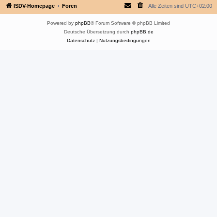
ISDV-Homepage
Foren
Alle Zeiten sind
UTC+02:00
Powered by
phpBB
® Forum Software © phpBB Limited
Deutsche Übersetzung durch
phpBB.de
Datenschutz
|
Nutzungsbedingungen