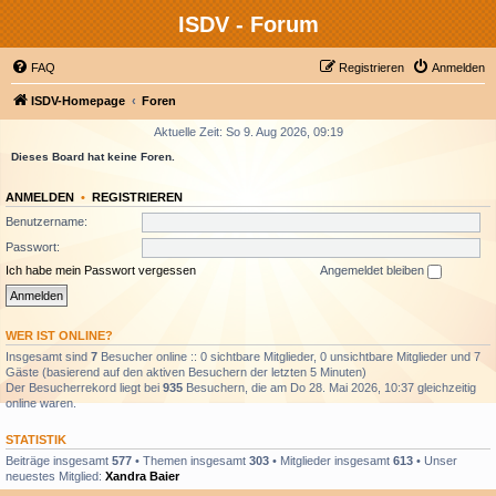
ISDV - Forum
FAQ
Registrieren
Anmelden
ISDV-Homepage
Foren
Aktuelle Zeit: So 9. Aug 2026, 09:19
Dieses Board hat keine Foren.
ANMELDEN
•
REGISTRIEREN
Benutzername:
Passwort:
Ich habe mein Passwort vergessen
Angemeldet bleiben
WER IST ONLINE?
Insgesamt sind
7
Besucher online :: 0 sichtbare Mitglieder, 0 unsichtbare Mitglieder und 7
Gäste (basierend auf den aktiven Besuchern der letzten 5 Minuten)
Der Besucherrekord liegt bei
935
Besuchern, die am Do 28. Mai 2026, 10:37 gleichzeitig
online waren.
STATISTIK
Beiträge insgesamt
577
• Themen insgesamt
303
• Mitglieder insgesamt
613
• Unser
neuestes Mitglied:
Xandra Baier