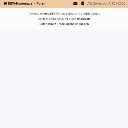
ISDV-Homepage
Foren
Alle Zeiten sind
UTC+02:00
Powered by
phpBB
® Forum Software © phpBB Limited
Deutsche Übersetzung durch
phpBB.de
Datenschutz
|
Nutzungsbedingungen