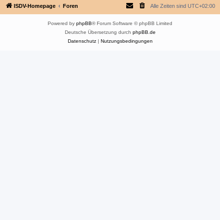
ISDV-Homepage
Foren
Alle Zeiten sind
UTC+02:00
Powered by
phpBB
® Forum Software © phpBB Limited
Deutsche Übersetzung durch
phpBB.de
Datenschutz
|
Nutzungsbedingungen