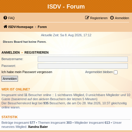
ISDV - Forum
FAQ
Registrieren
Anmelden
ISDV-Homepage
Foren
Aktuelle Zeit: Sa 8. Aug 2026, 17:12
Dieses Board hat keine Foren.
ANMELDEN
•
REGISTRIEREN
Benutzername:
Passwort:
Ich habe mein Passwort vergessen
Angemeldet bleiben
WER IST ONLINE?
Insgesamt sind
11
Besucher online :: 1 sichtbares Mitglied, 0 unsichtbare Mitglieder und 10
Gäste (basierend auf den aktiven Besuchern der letzten 5 Minuten)
Der Besucherrekord liegt bei
935
Besuchern, die am Do 28. Mai 2026, 10:37 gleichzeitig
online waren.
STATISTIK
Beiträge insgesamt
577
• Themen insgesamt
303
• Mitglieder insgesamt
613
• Unser
neuestes Mitglied:
Xandra Baier