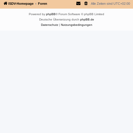
ISDV-Homepage
Foren
Alle Zeiten sind
UTC+02:00
Powered by
phpBB
® Forum Software © phpBB Limited
Deutsche Übersetzung durch
phpBB.de
Datenschutz
|
Nutzungsbedingungen