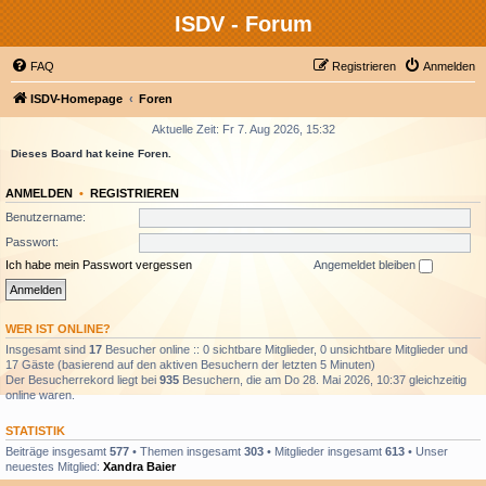
ISDV - Forum
FAQ
Registrieren
Anmelden
ISDV-Homepage
Foren
Aktuelle Zeit: Fr 7. Aug 2026, 15:32
Dieses Board hat keine Foren.
ANMELDEN
•
REGISTRIEREN
Benutzername:
Passwort:
Ich habe mein Passwort vergessen
Angemeldet bleiben
WER IST ONLINE?
Insgesamt sind
17
Besucher online :: 0 sichtbare Mitglieder, 0 unsichtbare Mitglieder und
17 Gäste (basierend auf den aktiven Besuchern der letzten 5 Minuten)
Der Besucherrekord liegt bei
935
Besuchern, die am Do 28. Mai 2026, 10:37 gleichzeitig
online waren.
STATISTIK
Beiträge insgesamt
577
• Themen insgesamt
303
• Mitglieder insgesamt
613
• Unser
neuestes Mitglied:
Xandra Baier