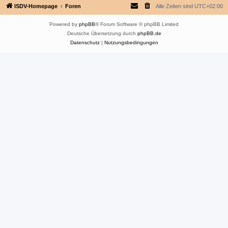
ISDV-Homepage
Foren
Alle Zeiten sind
UTC+02:00
Powered by
phpBB
® Forum Software © phpBB Limited
Deutsche Übersetzung durch
phpBB.de
Datenschutz
|
Nutzungsbedingungen