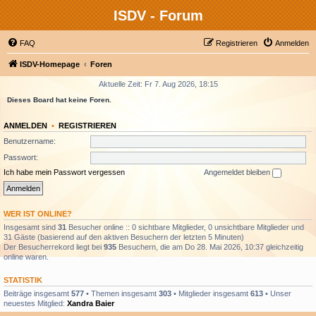
ISDV - Forum
FAQ
Registrieren
Anmelden
ISDV-Homepage
Foren
Aktuelle Zeit: Fr 7. Aug 2026, 18:15
Dieses Board hat keine Foren.
ANMELDEN
•
REGISTRIEREN
Benutzername:
Passwort:
Ich habe mein Passwort vergessen
Angemeldet bleiben
WER IST ONLINE?
Insgesamt sind
31
Besucher online :: 0 sichtbare Mitglieder, 0 unsichtbare Mitglieder und
31 Gäste (basierend auf den aktiven Besuchern der letzten 5 Minuten)
Der Besucherrekord liegt bei
935
Besuchern, die am Do 28. Mai 2026, 10:37 gleichzeitig
online waren.
STATISTIK
Beiträge insgesamt
577
• Themen insgesamt
303
• Mitglieder insgesamt
613
• Unser
neuestes Mitglied:
Xandra Baier