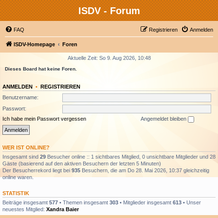
ISDV - Forum
FAQ
Registrieren
Anmelden
ISDV-Homepage
Foren
Aktuelle Zeit: So 9. Aug 2026, 10:48
Dieses Board hat keine Foren.
ANMELDEN
•
REGISTRIEREN
Benutzername:
Passwort:
Ich habe mein Passwort vergessen
Angemeldet bleiben
WER IST ONLINE?
Insgesamt sind
29
Besucher online :: 1 sichtbares Mitglied, 0 unsichtbare Mitglieder und 28
Gäste (basierend auf den aktiven Besuchern der letzten 5 Minuten)
Der Besucherrekord liegt bei
935
Besuchern, die am Do 28. Mai 2026, 10:37 gleichzeitig
online waren.
STATISTIK
Beiträge insgesamt
577
• Themen insgesamt
303
• Mitglieder insgesamt
613
• Unser
neuestes Mitglied:
Xandra Baier