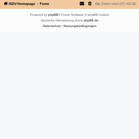
ISDV-Homepage
Foren
Alle Zeiten sind
UTC+02:00
Powered by
phpBB
® Forum Software © phpBB Limited
Deutsche Übersetzung durch
phpBB.de
Datenschutz
|
Nutzungsbedingungen