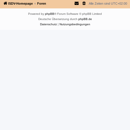
ISDV-Homepage
Foren
Alle Zeiten sind
UTC+02:00
Powered by
phpBB
® Forum Software © phpBB Limited
Deutsche Übersetzung durch
phpBB.de
Datenschutz
|
Nutzungsbedingungen