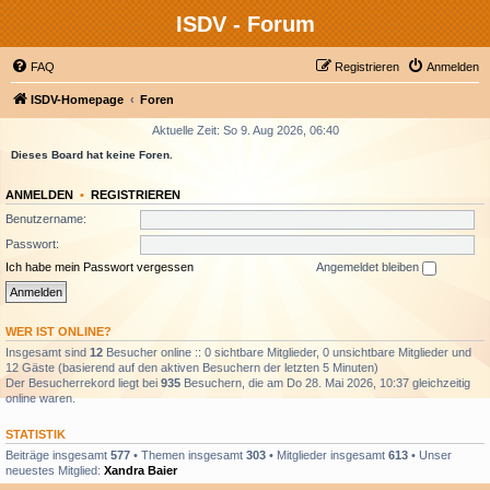
ISDV - Forum
FAQ
Registrieren
Anmelden
ISDV-Homepage
Foren
Aktuelle Zeit: So 9. Aug 2026, 06:40
Dieses Board hat keine Foren.
ANMELDEN
•
REGISTRIEREN
Benutzername:
Passwort:
Ich habe mein Passwort vergessen
Angemeldet bleiben
WER IST ONLINE?
Insgesamt sind
12
Besucher online :: 0 sichtbare Mitglieder, 0 unsichtbare Mitglieder und
12 Gäste (basierend auf den aktiven Besuchern der letzten 5 Minuten)
Der Besucherrekord liegt bei
935
Besuchern, die am Do 28. Mai 2026, 10:37 gleichzeitig
online waren.
STATISTIK
Beiträge insgesamt
577
• Themen insgesamt
303
• Mitglieder insgesamt
613
• Unser
neuestes Mitglied:
Xandra Baier