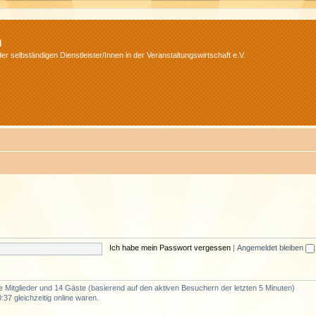
m
r selbständigen Dienstleister/Innen in der Veranstaltungswirtschaft e.V.
Ich habe mein Passwort vergessen
|
Angemeldet bleiben
re Mitglieder und 14 Gäste (basierend auf den aktiven Besuchern der letzten 5 Minuten)
37 gleichzeitig online waren.