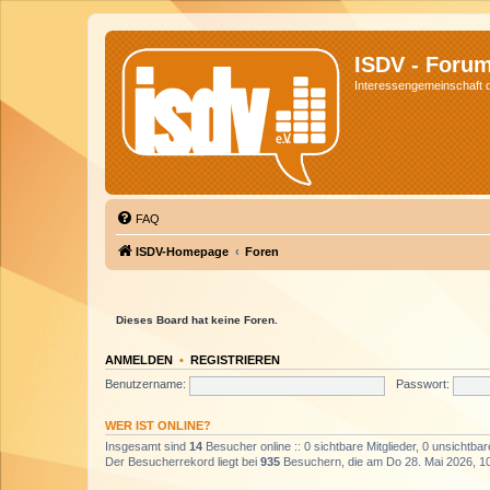
ISDV - Foru
Interessengemeinschaft de
FAQ
ISDV-Homepage
Foren
Dieses Board hat keine Foren.
ANMELDEN
•
REGISTRIEREN
Benutzername:
Passwort:
WER IST ONLINE?
Insgesamt sind
14
Besucher online :: 0 sichtbare Mitglieder, 0 unsichtba
Der Besucherrekord liegt bei
935
Besuchern, die am Do 28. Mai 2026, 10: