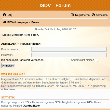
ISDV - Forum
FAQ
Registrieren
Anmelden
ISDV-Homepage
Foren
Aktuelle Zeit: Fr 7. Aug 2026, 05:52
Dieses Board hat keine Foren.
ANMELDEN
•
REGISTRIEREN
Benutzername:
Passwort:
Ich habe mein Passwort vergessen
Angemeldet bleiben
WER IST ONLINE?
Insgesamt sind
10
Besucher online :: 1 sichtbares Mitglied, 0 unsichtbare Mitglieder und 9
Gäste (basierend auf den aktiven Besuchern der letzten 5 Minuten)
Der Besucherrekord liegt bei
935
Besuchern, die am Do 28. Mai 2026, 10:37 gleichzeitig
online waren.
STATISTIK
Beiträge insgesamt
577
• Themen insgesamt
303
• Mitglieder insgesamt
613
• Unser
neuestes Mitglied:
Xandra Baier