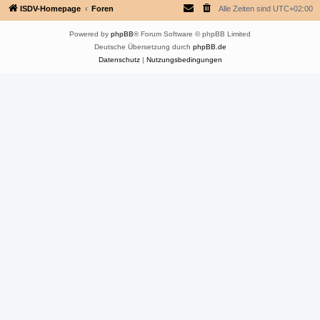
ISDV-Homepage
Foren
Alle Zeiten sind
UTC+02:00
Powered by
phpBB
® Forum Software © phpBB Limited
Deutsche Übersetzung durch
phpBB.de
Datenschutz
|
Nutzungsbedingungen