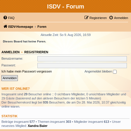
ISDV - Forum
FAQ
Registrieren
Anmelden
ISDV-Homepage
Foren
Aktuelle Zeit: So 9. Aug 2026, 16:59
Dieses Board hat keine Foren.
ANMELDEN
•
REGISTRIEREN
Benutzername:
Passwort:
Ich habe mein Passwort vergessen
Angemeldet bleiben
WER IST ONLINE?
Insgesamt sind
29
Besucher online :: 0 sichtbare Mitglieder, 0 unsichtbare Mitglieder und
29 Gäste (basierend auf den aktiven Besuchern der letzten 5 Minuten)
Der Besucherrekord liegt bei
935
Besuchern, die am Do 28. Mai 2026, 10:37 gleichzeitig
online waren.
STATISTIK
Beiträge insgesamt
577
• Themen insgesamt
303
• Mitglieder insgesamt
613
• Unser
neuestes Mitglied:
Xandra Baier