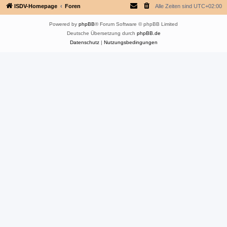
ISDV-Homepage
Foren
Alle Zeiten sind
UTC+02:00
Powered by
phpBB
® Forum Software © phpBB Limited
Deutsche Übersetzung durch
phpBB.de
Datenschutz
|
Nutzungsbedingungen