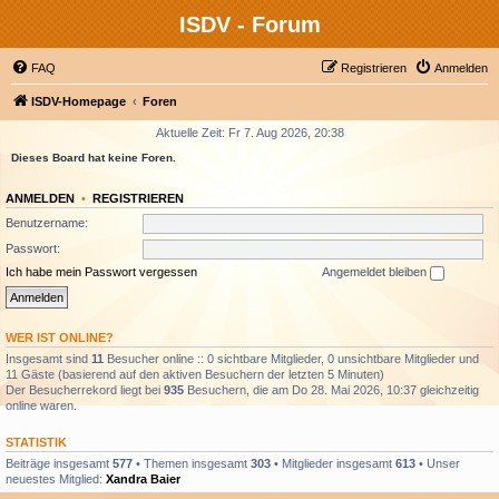
ISDV - Forum
FAQ
Registrieren
Anmelden
ISDV-Homepage
Foren
Aktuelle Zeit: Fr 7. Aug 2026, 20:38
Dieses Board hat keine Foren.
ANMELDEN
•
REGISTRIEREN
Benutzername:
Passwort:
Ich habe mein Passwort vergessen
Angemeldet bleiben
WER IST ONLINE?
Insgesamt sind
11
Besucher online :: 0 sichtbare Mitglieder, 0 unsichtbare Mitglieder und
11 Gäste (basierend auf den aktiven Besuchern der letzten 5 Minuten)
Der Besucherrekord liegt bei
935
Besuchern, die am Do 28. Mai 2026, 10:37 gleichzeitig
online waren.
STATISTIK
Beiträge insgesamt
577
• Themen insgesamt
303
• Mitglieder insgesamt
613
• Unser
neuestes Mitglied:
Xandra Baier