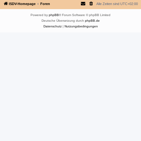
ISDV-Homepage
Foren
Alle Zeiten sind
UTC+02:00
Powered by
phpBB
® Forum Software © phpBB Limited
Deutsche Übersetzung durch
phpBB.de
Datenschutz
|
Nutzungsbedingungen