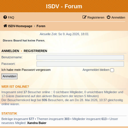
ISDV - Forum
FAQ
Registrieren
Anmelden
ISDV-Homepage
Foren
Aktuelle Zeit: So 9. Aug 2026, 18:01
Dieses Board hat keine Foren.
ANMELDEN
•
REGISTRIEREN
Benutzername:
Passwort:
Ich habe mein Passwort vergessen
Angemeldet bleiben
WER IST ONLINE?
Insgesamt sind
17
Besucher online :: 0 sichtbare Mitglieder, 0 unsichtbare Mitglieder und
17 Gäste (basierend auf den aktiven Besuchern der letzten 5 Minuten)
Der Besucherrekord liegt bei
935
Besuchern, die am Do 28. Mai 2026, 10:37 gleichzeitig
online waren.
STATISTIK
Beiträge insgesamt
577
• Themen insgesamt
303
• Mitglieder insgesamt
613
• Unser
neuestes Mitglied:
Xandra Baier