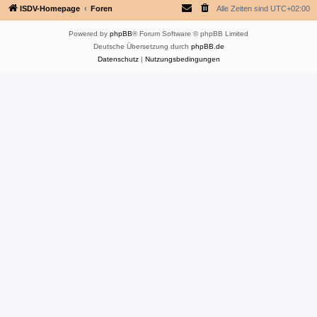
ISDV-Homepage
Foren
Alle Zeiten sind
UTC+02:00
Powered by
phpBB
® Forum Software © phpBB Limited
Deutsche Übersetzung durch
phpBB.de
Datenschutz
|
Nutzungsbedingungen