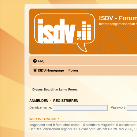
ISDV - Foru
Interessengemeinschaft de
FAQ
ISDV-Homepage
Foren
Dieses Board hat keine Foren.
ANMELDEN
•
REGISTRIEREN
Benutzername:
Passwort:
WER IST ONLINE?
Insgesamt sind
9
Besucher online :: 0 sichtbare Mitglieder, 0 unsichtbar
Der Besucherrekord liegt bei
935
Besuchern, die am Do 28. Mai 2026, 10: