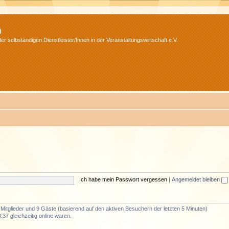
m
r selbständigen Dienstleister/Innen in der Veranstaltungswirtschaft e.V.
Ich habe mein Passwort vergessen
|
Angemeldet bleiben
e Mitglieder und 9 Gäste (basierend auf den aktiven Besuchern der letzten 5 Minuten)
37 gleichzeitig online waren.