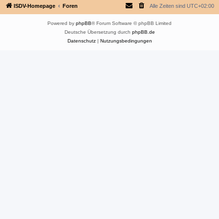
ISDV-Homepage
Foren
Alle Zeiten sind
UTC+02:00
Powered by
phpBB
® Forum Software © phpBB Limited
Deutsche Übersetzung durch
phpBB.de
Datenschutz
|
Nutzungsbedingungen