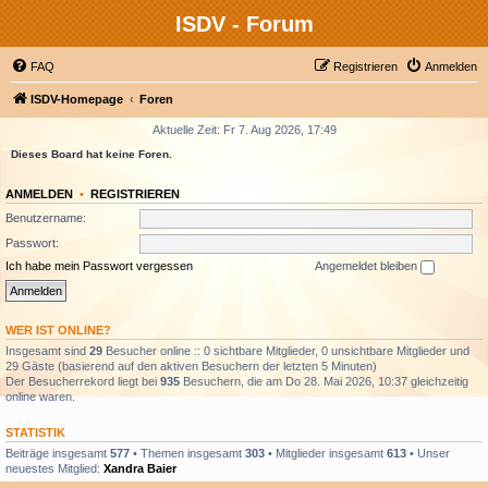
ISDV - Forum
FAQ
Registrieren
Anmelden
ISDV-Homepage
Foren
Aktuelle Zeit: Fr 7. Aug 2026, 17:49
Dieses Board hat keine Foren.
ANMELDEN
•
REGISTRIEREN
Benutzername:
Passwort:
Ich habe mein Passwort vergessen
Angemeldet bleiben
WER IST ONLINE?
Insgesamt sind
29
Besucher online :: 0 sichtbare Mitglieder, 0 unsichtbare Mitglieder und
29 Gäste (basierend auf den aktiven Besuchern der letzten 5 Minuten)
Der Besucherrekord liegt bei
935
Besuchern, die am Do 28. Mai 2026, 10:37 gleichzeitig
online waren.
STATISTIK
Beiträge insgesamt
577
• Themen insgesamt
303
• Mitglieder insgesamt
613
• Unser
neuestes Mitglied:
Xandra Baier