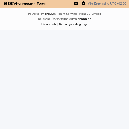
ISDV-Homepage
Foren
Alle Zeiten sind
UTC+02:00
Powered by
phpBB
® Forum Software © phpBB Limited
Deutsche Übersetzung durch
phpBB.de
Datenschutz
|
Nutzungsbedingungen