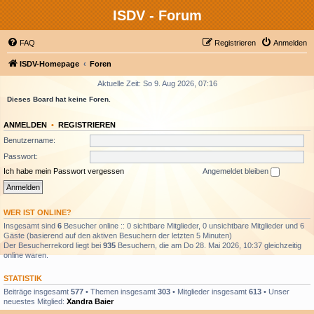
ISDV - Forum
FAQ
Registrieren
Anmelden
ISDV-Homepage
Foren
Aktuelle Zeit: So 9. Aug 2026, 07:16
Dieses Board hat keine Foren.
ANMELDEN
•
REGISTRIEREN
Benutzername:
Passwort:
Ich habe mein Passwort vergessen
Angemeldet bleiben
WER IST ONLINE?
Insgesamt sind
6
Besucher online :: 0 sichtbare Mitglieder, 0 unsichtbare Mitglieder und 6
Gäste (basierend auf den aktiven Besuchern der letzten 5 Minuten)
Der Besucherrekord liegt bei
935
Besuchern, die am Do 28. Mai 2026, 10:37 gleichzeitig
online waren.
STATISTIK
Beiträge insgesamt
577
• Themen insgesamt
303
• Mitglieder insgesamt
613
• Unser
neuestes Mitglied:
Xandra Baier