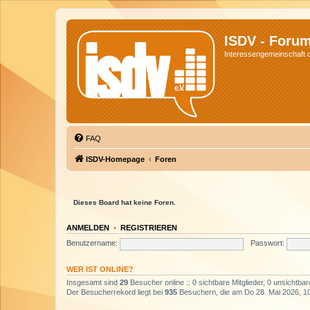
ISDV - Foru
Interessengemeinschaft de
FAQ
ISDV-Homepage
Foren
Dieses Board hat keine Foren.
ANMELDEN
•
REGISTRIEREN
Benutzername:
Passwort:
WER IST ONLINE?
Insgesamt sind
29
Besucher online :: 0 sichtbare Mitglieder, 0 unsichtba
Der Besucherrekord liegt bei
935
Besuchern, die am Do 28. Mai 2026, 10: