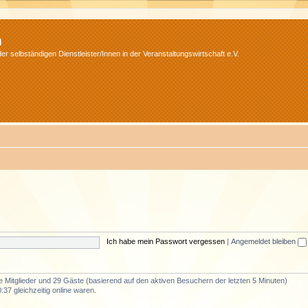
m
r selbständigen Dienstleister/Innen in der Veranstaltungswirtschaft e.V.
Ich habe mein Passwort vergessen
|
Angemeldet bleiben
re Mitglieder und 29 Gäste (basierend auf den aktiven Besuchern der letzten 5 Minuten)
37 gleichzeitig online waren.