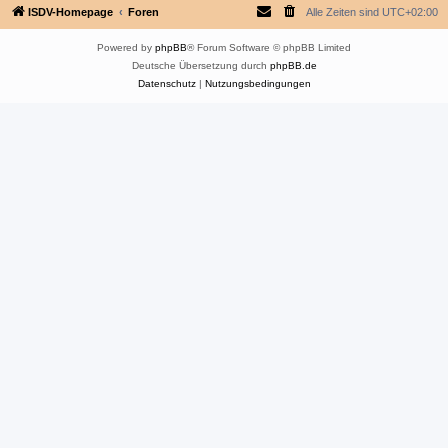
ISDV-Homepage
Foren
Alle Zeiten sind
UTC+02:00
Powered by
phpBB
® Forum Software © phpBB Limited
Deutsche Übersetzung durch
phpBB.de
Datenschutz
|
Nutzungsbedingungen