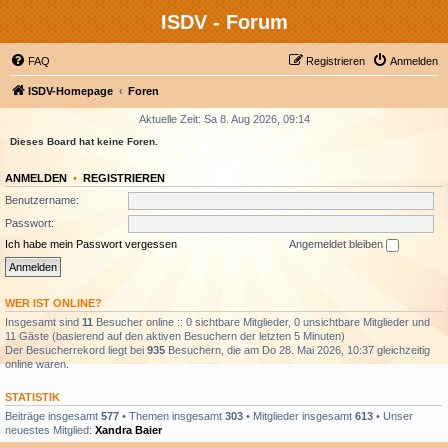
ISDV - Forum
FAQ
Registrieren
Anmelden
ISDV-Homepage
Foren
Aktuelle Zeit: Sa 8. Aug 2026, 09:14
Dieses Board hat keine Foren.
ANMELDEN
•
REGISTRIEREN
Benutzername:
Passwort:
Ich habe mein Passwort vergessen
Angemeldet bleiben
WER IST ONLINE?
Insgesamt sind
11
Besucher online :: 0 sichtbare Mitglieder, 0 unsichtbare Mitglieder und
11 Gäste (basierend auf den aktiven Besuchern der letzten 5 Minuten)
Der Besucherrekord liegt bei
935
Besuchern, die am Do 28. Mai 2026, 10:37 gleichzeitig
online waren.
STATISTIK
Beiträge insgesamt
577
• Themen insgesamt
303
• Mitglieder insgesamt
613
• Unser
neuestes Mitglied:
Xandra Baier