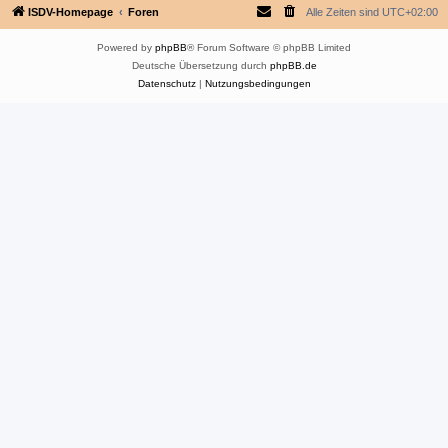
ISDV-Homepage
Foren
Alle Zeiten sind
UTC+02:00
Powered by
phpBB
® Forum Software © phpBB Limited
Deutsche Übersetzung durch
phpBB.de
Datenschutz
|
Nutzungsbedingungen