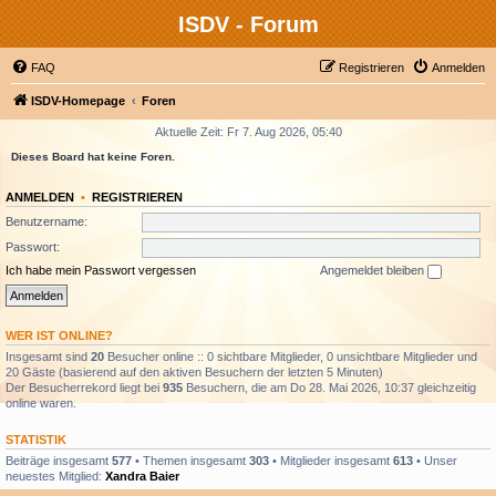
ISDV - Forum
FAQ
Registrieren
Anmelden
ISDV-Homepage
Foren
Aktuelle Zeit: Fr 7. Aug 2026, 05:40
Dieses Board hat keine Foren.
ANMELDEN
•
REGISTRIEREN
Benutzername:
Passwort:
Ich habe mein Passwort vergessen
Angemeldet bleiben
WER IST ONLINE?
Insgesamt sind
20
Besucher online :: 0 sichtbare Mitglieder, 0 unsichtbare Mitglieder und
20 Gäste (basierend auf den aktiven Besuchern der letzten 5 Minuten)
Der Besucherrekord liegt bei
935
Besuchern, die am Do 28. Mai 2026, 10:37 gleichzeitig
online waren.
STATISTIK
Beiträge insgesamt
577
• Themen insgesamt
303
• Mitglieder insgesamt
613
• Unser
neuestes Mitglied:
Xandra Baier