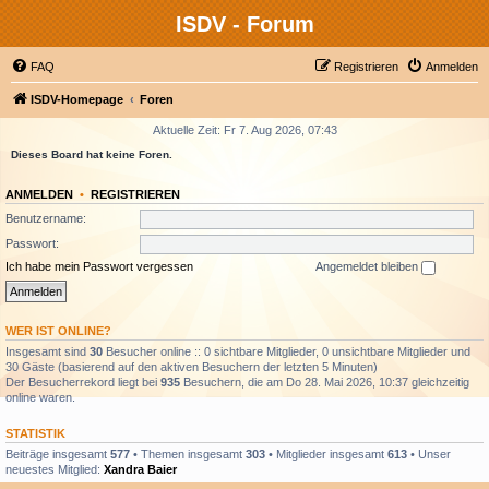
ISDV - Forum
FAQ
Registrieren
Anmelden
ISDV-Homepage
Foren
Aktuelle Zeit: Fr 7. Aug 2026, 07:43
Dieses Board hat keine Foren.
ANMELDEN
•
REGISTRIEREN
Benutzername:
Passwort:
Ich habe mein Passwort vergessen
Angemeldet bleiben
WER IST ONLINE?
Insgesamt sind
30
Besucher online :: 0 sichtbare Mitglieder, 0 unsichtbare Mitglieder und
30 Gäste (basierend auf den aktiven Besuchern der letzten 5 Minuten)
Der Besucherrekord liegt bei
935
Besuchern, die am Do 28. Mai 2026, 10:37 gleichzeitig
online waren.
STATISTIK
Beiträge insgesamt
577
• Themen insgesamt
303
• Mitglieder insgesamt
613
• Unser
neuestes Mitglied:
Xandra Baier