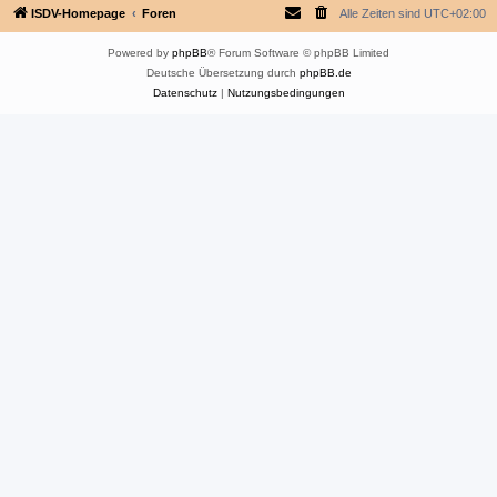
ISDV-Homepage
Foren
Alle Zeiten sind
UTC+02:00
Powered by
phpBB
® Forum Software © phpBB Limited
Deutsche Übersetzung durch
phpBB.de
Datenschutz
|
Nutzungsbedingungen