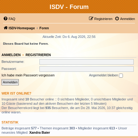
ISDV - Forum
FAQ
Registrieren
Anmelden
ISDV-Homepage
Foren
Aktuelle Zeit: Do 6. Aug 2026, 22:56
Dieses Board hat keine Foren.
ANMELDEN
•
REGISTRIEREN
Benutzername:
Passwort:
Ich habe mein Passwort vergessen
Angemeldet bleiben
WER IST ONLINE?
Insgesamt sind
10
Besucher online :: 0 sichtbare Mitglieder, 0 unsichtbare Mitglieder und
10 Gäste (basierend auf den aktiven Besuchern der letzten 5 Minuten)
Der Besucherrekord liegt bei
935
Besuchern, die am Do 28. Mai 2026, 10:37 gleichzeitig
online waren.
STATISTIK
Beiträge insgesamt
577
• Themen insgesamt
303
• Mitglieder insgesamt
613
• Unser
neuestes Mitglied:
Xandra Baier