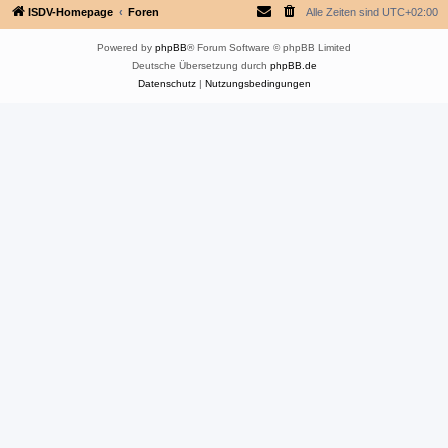
ISDV-Homepage
Foren
Alle Zeiten sind
UTC+02:00
Powered by
phpBB
® Forum Software © phpBB Limited
Deutsche Übersetzung durch
phpBB.de
Datenschutz
|
Nutzungsbedingungen