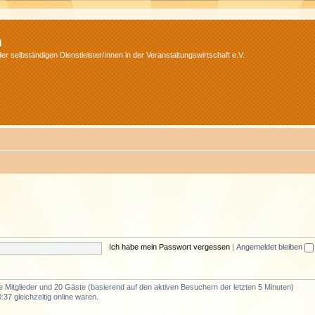
m
r selbständigen Dienstleister/Innen in der Veranstaltungswirtschaft e.V.
Ich habe mein Passwort vergessen
|
Angemeldet bleiben
re Mitglieder und 20 Gäste (basierend auf den aktiven Besuchern der letzten 5 Minuten)
37 gleichzeitig online waren.