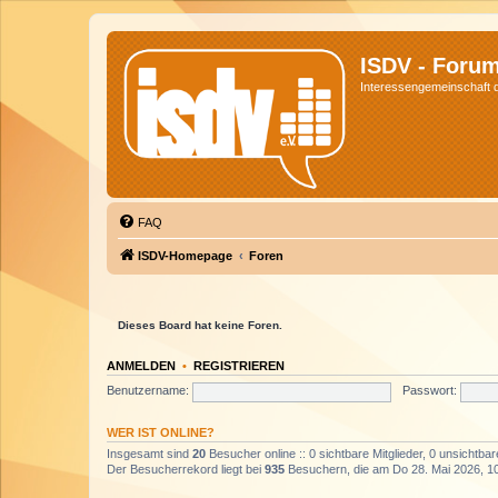
ISDV - Foru
Interessengemeinschaft de
FAQ
ISDV-Homepage
Foren
Dieses Board hat keine Foren.
ANMELDEN
•
REGISTRIEREN
Benutzername:
Passwort:
WER IST ONLINE?
Insgesamt sind
20
Besucher online :: 0 sichtbare Mitglieder, 0 unsichtba
Der Besucherrekord liegt bei
935
Besuchern, die am Do 28. Mai 2026, 10: