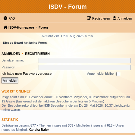
ISDV - Forum
FAQ
Registrieren
Anmelden
ISDV-Homepage
Foren
Aktuelle Zeit: Do 6. Aug 2026, 07:07
Dieses Board hat keine Foren.
ANMELDEN
•
REGISTRIEREN
Benutzername:
Passwort:
Ich habe mein Passwort vergessen
Angemeldet bleiben
WER IST ONLINE?
Insgesamt sind
19
Besucher online :: 0 sichtbare Mitglieder, 0 unsichtbare Mitglieder und
19 Gäste (basierend auf den aktiven Besuchern der letzten 5 Minuten)
Der Besucherrekord liegt bei
935
Besuchern, die am Do 28. Mai 2026, 10:37 gleichzeitig
online waren.
STATISTIK
Beiträge insgesamt
577
• Themen insgesamt
303
• Mitglieder insgesamt
613
• Unser
neuestes Mitglied:
Xandra Baier