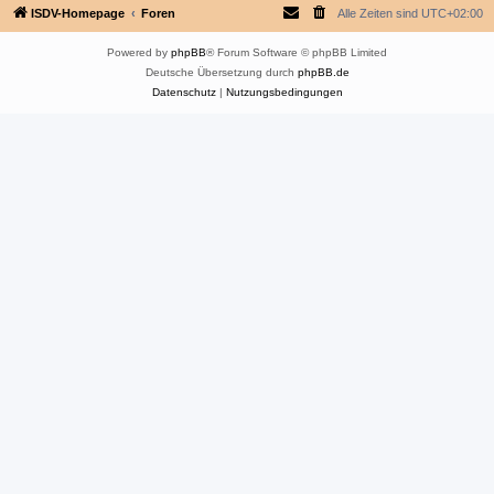
ISDV-Homepage
Foren
Alle Zeiten sind
UTC+02:00
Powered by
phpBB
® Forum Software © phpBB Limited
Deutsche Übersetzung durch
phpBB.de
Datenschutz
|
Nutzungsbedingungen