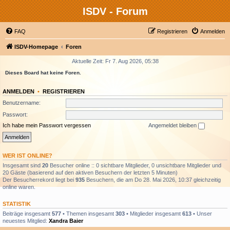
ISDV - Forum
FAQ
Registrieren
Anmelden
ISDV-Homepage
Foren
Aktuelle Zeit: Fr 7. Aug 2026, 05:38
Dieses Board hat keine Foren.
ANMELDEN
•
REGISTRIEREN
Benutzername:
Passwort:
Ich habe mein Passwort vergessen
Angemeldet bleiben
WER IST ONLINE?
Insgesamt sind
20
Besucher online :: 0 sichtbare Mitglieder, 0 unsichtbare Mitglieder und
20 Gäste (basierend auf den aktiven Besuchern der letzten 5 Minuten)
Der Besucherrekord liegt bei
935
Besuchern, die am Do 28. Mai 2026, 10:37 gleichzeitig
online waren.
STATISTIK
Beiträge insgesamt
577
• Themen insgesamt
303
• Mitglieder insgesamt
613
• Unser
neuestes Mitglied:
Xandra Baier