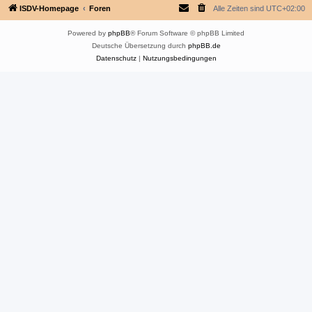
ISDV-Homepage
Foren
Alle Zeiten sind
UTC+02:00
Powered by
phpBB
® Forum Software © phpBB Limited
Deutsche Übersetzung durch
phpBB.de
Datenschutz
|
Nutzungsbedingungen