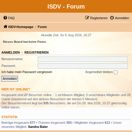
ISDV - Forum
FAQ
Registrieren
Anmelden
ISDV-Homepage
Foren
Aktuelle Zeit: So 9. Aug 2026, 16:27
Dieses Board hat keine Foren.
ANMELDEN
•
REGISTRIEREN
Benutzername:
Passwort:
Ich habe mein Passwort vergessen
Angemeldet bleiben
WER IST ONLINE?
Insgesamt sind
27
Besucher online :: 1 sichtbares Mitglied, 0 unsichtbare Mitglieder und 26
Gäste (basierend auf den aktiven Besuchern der letzten 5 Minuten)
Der Besucherrekord liegt bei
935
Besuchern, die am Do 28. Mai 2026, 10:37 gleichzeitig
online waren.
STATISTIK
Beiträge insgesamt
577
• Themen insgesamt
303
• Mitglieder insgesamt
613
• Unser
neuestes Mitglied:
Xandra Baier