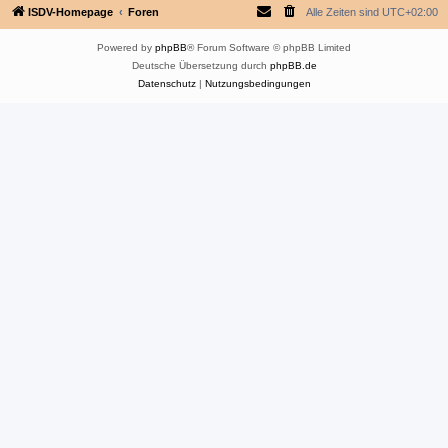
ISDV-Homepage
Foren
Alle Zeiten sind
UTC+02:00
Powered by
phpBB
® Forum Software © phpBB Limited
Deutsche Übersetzung durch
phpBB.de
Datenschutz
|
Nutzungsbedingungen