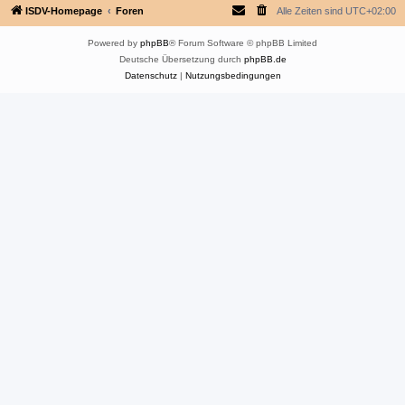
ISDV-Homepage
Foren
Alle Zeiten sind
UTC+02:00
Powered by
phpBB
® Forum Software © phpBB Limited
Deutsche Übersetzung durch
phpBB.de
Datenschutz
|
Nutzungsbedingungen