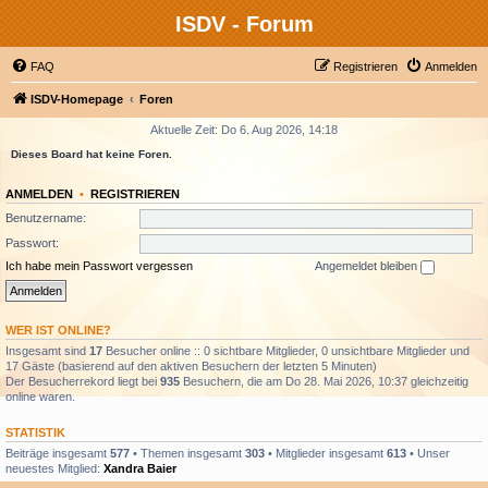
ISDV - Forum
FAQ
Registrieren
Anmelden
ISDV-Homepage
Foren
Aktuelle Zeit: Do 6. Aug 2026, 14:18
Dieses Board hat keine Foren.
ANMELDEN
•
REGISTRIEREN
Benutzername:
Passwort:
Ich habe mein Passwort vergessen
Angemeldet bleiben
WER IST ONLINE?
Insgesamt sind
17
Besucher online :: 0 sichtbare Mitglieder, 0 unsichtbare Mitglieder und
17 Gäste (basierend auf den aktiven Besuchern der letzten 5 Minuten)
Der Besucherrekord liegt bei
935
Besuchern, die am Do 28. Mai 2026, 10:37 gleichzeitig
online waren.
STATISTIK
Beiträge insgesamt
577
• Themen insgesamt
303
• Mitglieder insgesamt
613
• Unser
neuestes Mitglied:
Xandra Baier