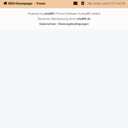
ISDV-Homepage
Foren
Alle Zeiten sind
UTC+02:00
Powered by
phpBB
® Forum Software © phpBB Limited
Deutsche Übersetzung durch
phpBB.de
Datenschutz
|
Nutzungsbedingungen