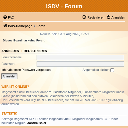
ISDV - Forum
FAQ
Registrieren
Anmelden
ISDV-Homepage
Foren
Aktuelle Zeit: So 9. Aug 2026, 12:59
Dieses Board hat keine Foren.
ANMELDEN
•
REGISTRIEREN
Benutzername:
Passwort:
Ich habe mein Passwort vergessen
Angemeldet bleiben
WER IST ONLINE?
Insgesamt sind
8
Besucher online :: 0 sichtbare Mitglieder, 0 unsichtbare Mitglieder und 8
Gäste (basierend auf den aktiven Besuchern der letzten 5 Minuten)
Der Besucherrekord liegt bei
935
Besuchern, die am Do 28. Mai 2026, 10:37 gleichzeitig
online waren.
STATISTIK
Beiträge insgesamt
577
• Themen insgesamt
303
• Mitglieder insgesamt
613
• Unser
neuestes Mitglied:
Xandra Baier