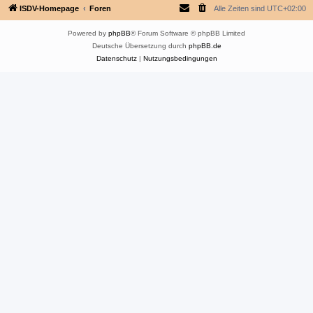
ISDV-Homepage
Foren
Alle Zeiten sind
UTC+02:00
Powered by
phpBB
® Forum Software © phpBB Limited
Deutsche Übersetzung durch
phpBB.de
Datenschutz
|
Nutzungsbedingungen