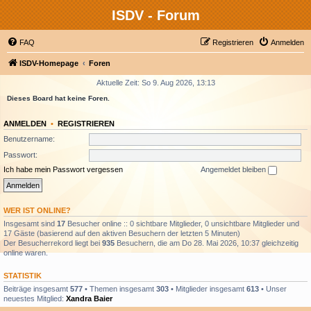
ISDV - Forum
FAQ
Registrieren
Anmelden
ISDV-Homepage
Foren
Aktuelle Zeit: So 9. Aug 2026, 13:13
Dieses Board hat keine Foren.
ANMELDEN
•
REGISTRIEREN
Benutzername:
Passwort:
Ich habe mein Passwort vergessen
Angemeldet bleiben
WER IST ONLINE?
Insgesamt sind
17
Besucher online :: 0 sichtbare Mitglieder, 0 unsichtbare Mitglieder und
17 Gäste (basierend auf den aktiven Besuchern der letzten 5 Minuten)
Der Besucherrekord liegt bei
935
Besuchern, die am Do 28. Mai 2026, 10:37 gleichzeitig
online waren.
STATISTIK
Beiträge insgesamt
577
• Themen insgesamt
303
• Mitglieder insgesamt
613
• Unser
neuestes Mitglied:
Xandra Baier