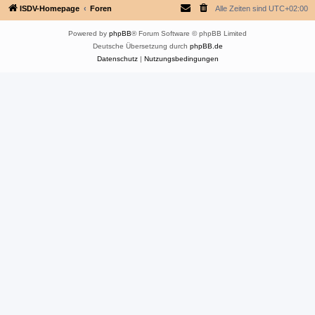
ISDV-Homepage
Foren
Alle Zeiten sind
UTC+02:00
Powered by
phpBB
® Forum Software © phpBB Limited
Deutsche Übersetzung durch
phpBB.de
Datenschutz
|
Nutzungsbedingungen