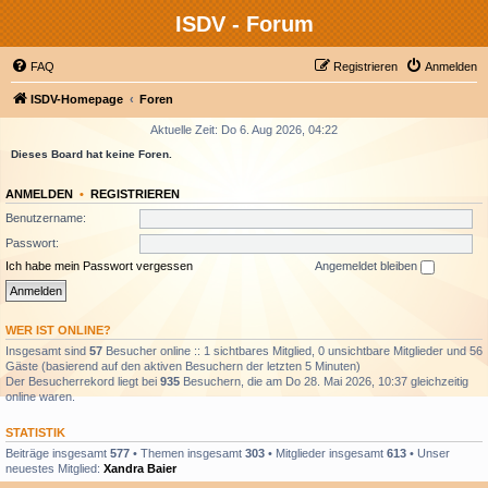
ISDV - Forum
FAQ
Registrieren
Anmelden
ISDV-Homepage
Foren
Aktuelle Zeit: Do 6. Aug 2026, 04:22
Dieses Board hat keine Foren.
ANMELDEN
•
REGISTRIEREN
Benutzername:
Passwort:
Ich habe mein Passwort vergessen
Angemeldet bleiben
WER IST ONLINE?
Insgesamt sind
57
Besucher online :: 1 sichtbares Mitglied, 0 unsichtbare Mitglieder und 56
Gäste (basierend auf den aktiven Besuchern der letzten 5 Minuten)
Der Besucherrekord liegt bei
935
Besuchern, die am Do 28. Mai 2026, 10:37 gleichzeitig
online waren.
STATISTIK
Beiträge insgesamt
577
• Themen insgesamt
303
• Mitglieder insgesamt
613
• Unser
neuestes Mitglied:
Xandra Baier