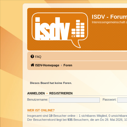
ISDV - Foru
Interessengemeinschaft de
FAQ
ISDV-Homepage
Foren
Dieses Board hat keine Foren.
ANMELDEN
•
REGISTRIEREN
Benutzername:
Passwort:
WER IST ONLINE?
Insgesamt sind
19
Besucher online :: 1 sichtbares Mitglied, 0 unsichtba
Der Besucherrekord liegt bei
935
Besuchern, die am Do 28. Mai 2026, 10: