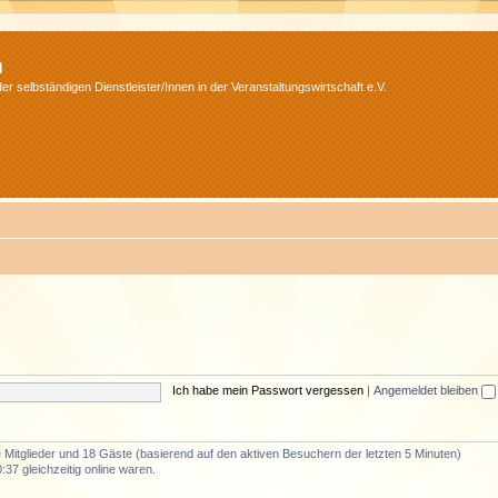
m
r selbständigen Dienstleister/Innen in der Veranstaltungswirtschaft e.V.
Ich habe mein Passwort vergessen
|
Angemeldet bleiben
re Mitglieder und 18 Gäste (basierend auf den aktiven Besuchern der letzten 5 Minuten)
37 gleichzeitig online waren.