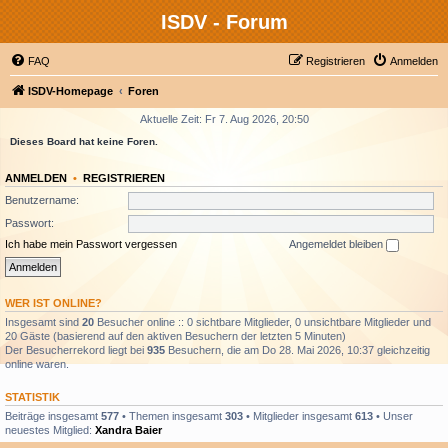
ISDV - Forum
FAQ
Registrieren
Anmelden
ISDV-Homepage
Foren
Aktuelle Zeit: Fr 7. Aug 2026, 20:50
Dieses Board hat keine Foren.
ANMELDEN
•
REGISTRIEREN
Benutzername:
Passwort:
Ich habe mein Passwort vergessen
Angemeldet bleiben
WER IST ONLINE?
Insgesamt sind
20
Besucher online :: 0 sichtbare Mitglieder, 0 unsichtbare Mitglieder und
20 Gäste (basierend auf den aktiven Besuchern der letzten 5 Minuten)
Der Besucherrekord liegt bei
935
Besuchern, die am Do 28. Mai 2026, 10:37 gleichzeitig
online waren.
STATISTIK
Beiträge insgesamt
577
• Themen insgesamt
303
• Mitglieder insgesamt
613
• Unser
neuestes Mitglied:
Xandra Baier