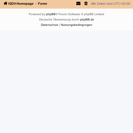
ISDV-Homepage
Foren
Alle Zeiten sind
UTC+02:00
Powered by
phpBB
® Forum Software © phpBB Limited
Deutsche Übersetzung durch
phpBB.de
Datenschutz
|
Nutzungsbedingungen