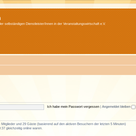
m
r selbständigen Dienstleister/Innen in der Veranstaltungswirtschaft e.V.
Ich habe mein Passwort vergessen
|
Angemeldet bleiben
re Mitglieder und 29 Gäste (basierend auf den aktiven Besuchern der letzten 5 Minuten)
37 gleichzeitig online waren.