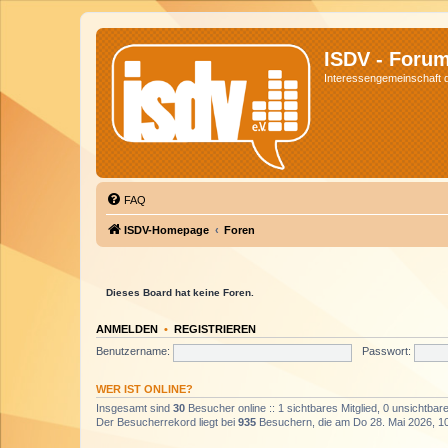
ISDV - Foru
Interessengemeinschaft de
FAQ
ISDV-Homepage
Foren
Dieses Board hat keine Foren.
ANMELDEN
•
REGISTRIEREN
Benutzername:
Passwort:
WER IST ONLINE?
Insgesamt sind
30
Besucher online :: 1 sichtbares Mitglied, 0 unsichtba
Der Besucherrekord liegt bei
935
Besuchern, die am Do 28. Mai 2026, 10: