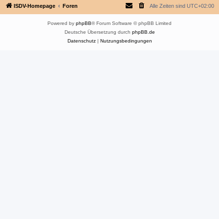
ISDV-Homepage
Foren
Alle Zeiten sind
UTC+02:00
Powered by
phpBB
® Forum Software © phpBB Limited
Deutsche Übersetzung durch
phpBB.de
Datenschutz
|
Nutzungsbedingungen