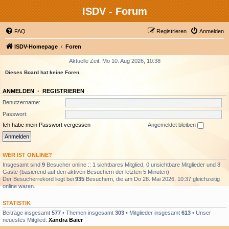
ISDV - Forum
FAQ
Registrieren
Anmelden
ISDV-Homepage
Foren
Aktuelle Zeit: Mo 10. Aug 2026, 10:38
Dieses Board hat keine Foren.
ANMELDEN
•
REGISTRIEREN
Benutzername:
Passwort:
Ich habe mein Passwort vergessen
Angemeldet bleiben
WER IST ONLINE?
Insgesamt sind
9
Besucher online :: 1 sichtbares Mitglied, 0 unsichtbare Mitglieder und 8
Gäste (basierend auf den aktiven Besuchern der letzten 5 Minuten)
Der Besucherrekord liegt bei
935
Besuchern, die am Do 28. Mai 2026, 10:37 gleichzeitig
online waren.
STATISTIK
Beiträge insgesamt
577
• Themen insgesamt
303
• Mitglieder insgesamt
613
• Unser
neuestes Mitglied:
Xandra Baier