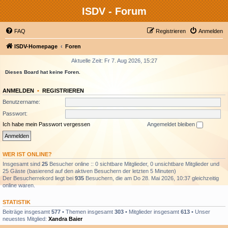
ISDV - Forum
FAQ
Registrieren
Anmelden
ISDV-Homepage
Foren
Aktuelle Zeit: Fr 7. Aug 2026, 15:27
Dieses Board hat keine Foren.
ANMELDEN
•
REGISTRIEREN
Benutzername:
Passwort:
Ich habe mein Passwort vergessen
Angemeldet bleiben
WER IST ONLINE?
Insgesamt sind
25
Besucher online :: 0 sichtbare Mitglieder, 0 unsichtbare Mitglieder und
25 Gäste (basierend auf den aktiven Besuchern der letzten 5 Minuten)
Der Besucherrekord liegt bei
935
Besuchern, die am Do 28. Mai 2026, 10:37 gleichzeitig
online waren.
STATISTIK
Beiträge insgesamt
577
• Themen insgesamt
303
• Mitglieder insgesamt
613
• Unser
neuestes Mitglied:
Xandra Baier