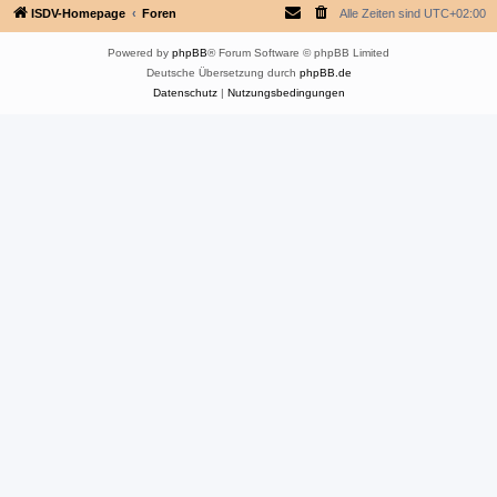
ISDV-Homepage
Foren
Alle Zeiten sind
UTC+02:00
Powered by
phpBB
® Forum Software © phpBB Limited
Deutsche Übersetzung durch
phpBB.de
Datenschutz
|
Nutzungsbedingungen