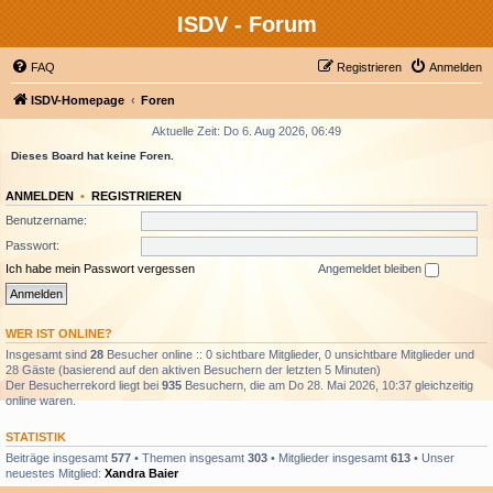
ISDV - Forum
FAQ
Registrieren
Anmelden
ISDV-Homepage
Foren
Aktuelle Zeit: Do 6. Aug 2026, 06:49
Dieses Board hat keine Foren.
ANMELDEN
•
REGISTRIEREN
Benutzername:
Passwort:
Ich habe mein Passwort vergessen
Angemeldet bleiben
WER IST ONLINE?
Insgesamt sind
28
Besucher online :: 0 sichtbare Mitglieder, 0 unsichtbare Mitglieder und
28 Gäste (basierend auf den aktiven Besuchern der letzten 5 Minuten)
Der Besucherrekord liegt bei
935
Besuchern, die am Do 28. Mai 2026, 10:37 gleichzeitig
online waren.
STATISTIK
Beiträge insgesamt
577
• Themen insgesamt
303
• Mitglieder insgesamt
613
• Unser
neuestes Mitglied:
Xandra Baier