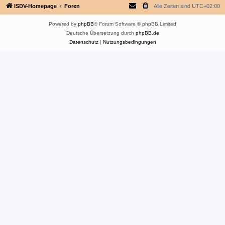
ISDV-Homepage
Foren
Alle Zeiten sind
UTC+02:00
Powered by
phpBB
® Forum Software © phpBB Limited
Deutsche Übersetzung durch
phpBB.de
Datenschutz
|
Nutzungsbedingungen