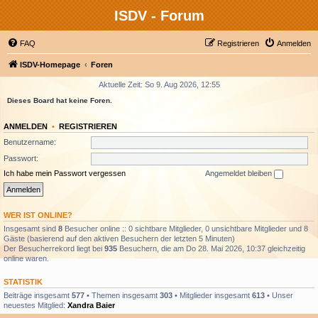
ISDV - Forum
FAQ
Registrieren
Anmelden
ISDV-Homepage
Foren
Aktuelle Zeit: So 9. Aug 2026, 12:55
Dieses Board hat keine Foren.
ANMELDEN
•
REGISTRIEREN
Benutzername:
Passwort:
Ich habe mein Passwort vergessen
Angemeldet bleiben
WER IST ONLINE?
Insgesamt sind
8
Besucher online :: 0 sichtbare Mitglieder, 0 unsichtbare Mitglieder und 8
Gäste (basierend auf den aktiven Besuchern der letzten 5 Minuten)
Der Besucherrekord liegt bei
935
Besuchern, die am Do 28. Mai 2026, 10:37 gleichzeitig
online waren.
STATISTIK
Beiträge insgesamt
577
• Themen insgesamt
303
• Mitglieder insgesamt
613
• Unser
neuestes Mitglied:
Xandra Baier