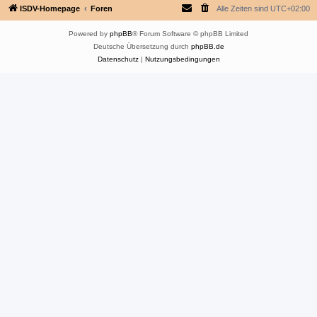
ISDV-Homepage
Foren
Alle Zeiten sind
UTC+02:00
Powered by
phpBB
® Forum Software © phpBB Limited
Deutsche Übersetzung durch
phpBB.de
Datenschutz
|
Nutzungsbedingungen