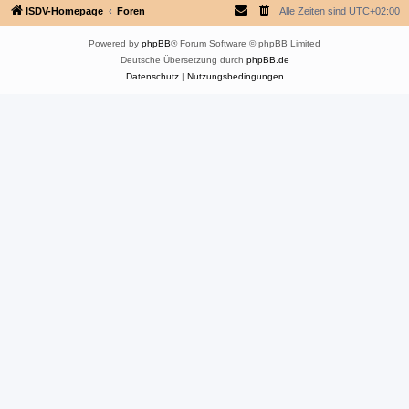
ISDV-Homepage
Foren
Alle Zeiten sind
UTC+02:00
Powered by
phpBB
® Forum Software © phpBB Limited
Deutsche Übersetzung durch
phpBB.de
Datenschutz
|
Nutzungsbedingungen