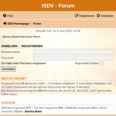
ISDV - Forum
FAQ
Registrieren
Anmelden
ISDV-Homepage
Foren
Aktuelle Zeit: Sa 8. Aug 2026, 04:28
Dieses Board hat keine Foren.
ANMELDEN
•
REGISTRIEREN
Benutzername:
Passwort:
Ich habe mein Passwort vergessen
Angemeldet bleiben
WER IST ONLINE?
Insgesamt sind
25
Besucher online :: 0 sichtbare Mitglieder, 0 unsichtbare Mitglieder und
25 Gäste (basierend auf den aktiven Besuchern der letzten 5 Minuten)
Der Besucherrekord liegt bei
935
Besuchern, die am Do 28. Mai 2026, 10:37 gleichzeitig
online waren.
STATISTIK
Beiträge insgesamt
577
• Themen insgesamt
303
• Mitglieder insgesamt
613
• Unser
neuestes Mitglied:
Xandra Baier